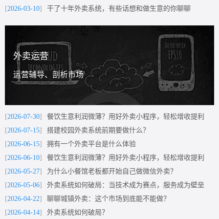
[
2026-03-10
]
干了十年外卖系统，有些话想和做生意的你聊聊
外卖运营
运营辅导、剖析市场
[
2026-07-30
]
餐饮生意利润微薄？用好外卖小程序，轻松增收提利
[
2026-07-15
]
搭建校园外卖系统前期要做什么？
[
2026-06-15
]
拥有一个外卖平台是什么体验
[
2026-06-10
]
餐饮生意利润微薄？用好外卖小程序，轻松增收提利
[
2026-05-27
]
为什么小餐馆老板都开始自己做微信外卖？
[
2026-05-06
]
外卖系统如何破局：当技术成为赛点，服务成为壁垒
[
2026-04-22
]
聊聊城镇外卖：这个市场到底能不能做？
[
2026-04-14
]
外卖系统如何破局？