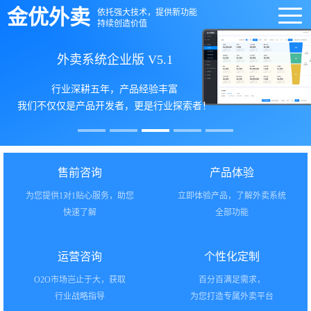
金优外卖
依托强大技术，提供新功能
持续创造价值
八年研发，JAVA原生，性能卓越！
外卖系统校园版 V5.1
外卖系统生鲜版 V5.1
外卖系统企业版 V5.1
外卖系统专业版 V5.1
成熟完善的校园外卖解决方案
专为生鲜配送行业量身打造
行业深耕五年，产品经验丰富
外卖行业整体解决方案
我们不仅仅是产品开发者，更是行业探索者！
提供订货+配送+分拣系统解决方案
帮您快速打造一个类似于美团、饿了么的外卖
助您轻松搭建校园外卖平台
平台
售前咨询
产品体验
为您提供1对1贴心服务，助您
立即体验产品，了解外卖系统
快速了解
全部功能
运营咨询
个性化定制
O2O市场岂止于大，获取
百分百满足需求，
行业战略指导
为您打造专属外卖平台